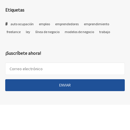
Etiquetas
auto ocupación
empleo
emprendedores
emprendimiento
freelance
ley
línea de negocio
modelos de negocio
trabajo
¡Suscríbete ahora!