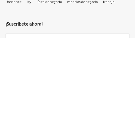
freelance
ley
línea de negocio
modelos de negocio
trabajo
¡Suscríbete ahora!
© 2018 Emprelancer - Otra web de emprelancer.com - diseño