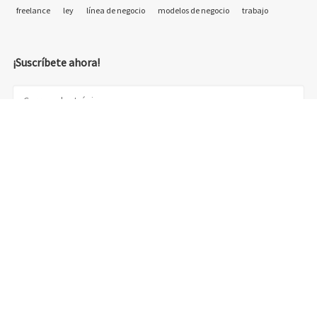
freelance
ley
línea de negocio
modelos de negocio
trabajo
¡Suscríbete ahora!
© 2018 Emprelancer - Otra web de emprelancer.com - diseño