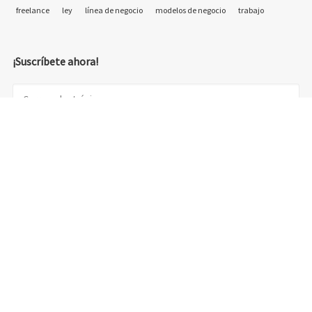
freelance
ley
línea de negocio
modelos de negocio
trabajo
¡Suscríbete ahora!
© 2018 Emprelancer - Otra web de emprelancer.com - diseño