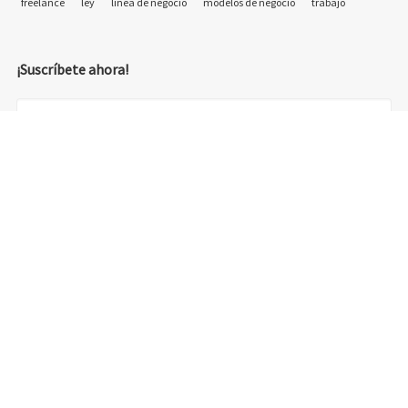
freelance
ley
línea de negocio
modelos de negocio
trabajo
¡Suscríbete ahora!
© 2018 Emprelancer - Otra web de emprelancer.com - diseño