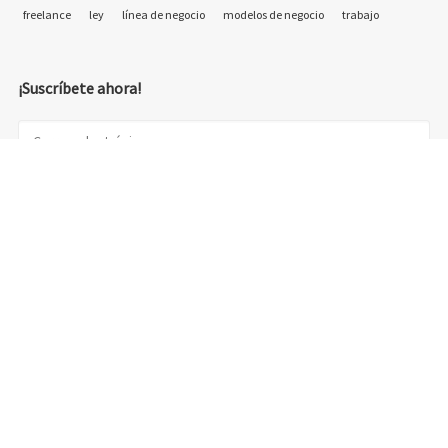
freelance
ley
línea de negocio
modelos de negocio
trabajo
¡Suscríbete ahora!
© 2018 Emprelancer - Otra web de emprelancer.com - diseño